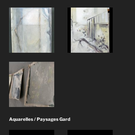
Aquarelles / Paysages Gard