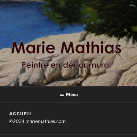
MARIE MATHIAS –
Peintre en décor mural
BADIGEONSETMERVEILLES.
Menu
ACCUEIL
©2024 mariemathias.com